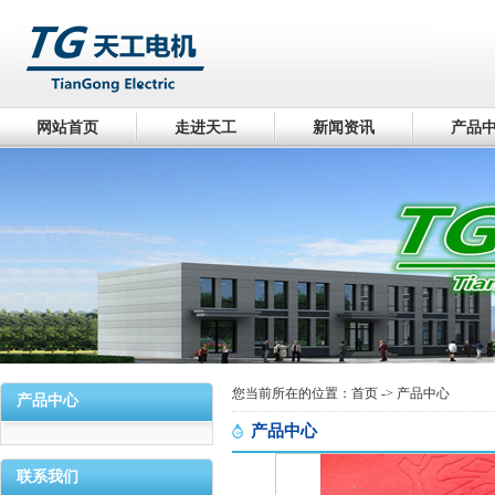
网站首页
走进天工
新闻资讯
产品
您当前所在的位置：
首页
->
产品中心
产品中心
产品中心
联系我们