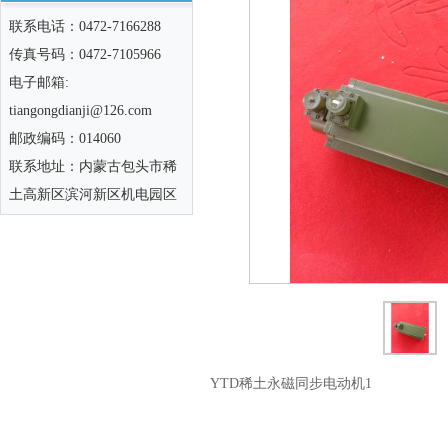
联系电话：0472-7166288
传真号码：0472-7105966
电子邮箱:
tiangongdianji@126.com
邮政编码：014060
联系地址：内蒙古包头市稀
土高新区滨河新区机电园区
YTD稀土永磁同步电动机1