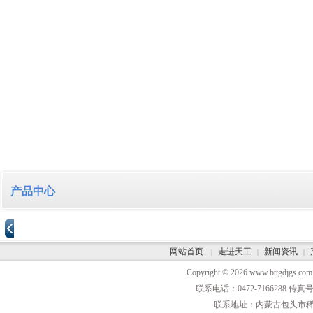
产品中心
网站首页
走进天工
新闻资讯
|
|
|
Copyright © 2026 www.bttgd
联系电话：0472-7166288 传真号码：0
联系地址：内蒙古包头市稀土