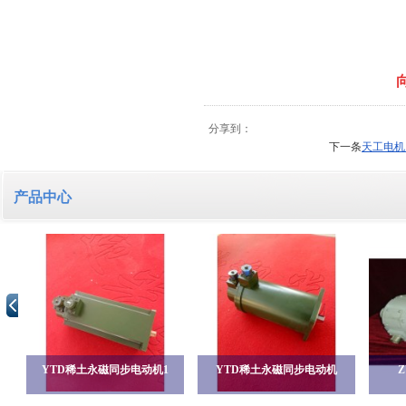
分享到：
下一条
天工电机
产品中心
YTD稀土永磁同步电动机1
YTD稀土永磁同步电动机
ZY