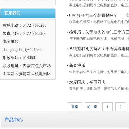
调速电机是利用改变电机的级数、电压
联系我们
电机转子的三个装置是啥？——
永磁电机供应：电机转子也是电机中的
联系电话：0472-7166288
检修后，关于电机的电气三个方
传真号码：0472-7105966
与传统的电励磁电机相比，永磁电机，
电子邮箱:
从调整和刚度两方面来给调速电
tiangongdianji@126.com
调速电机是利用改变电机的级数、电压
邮政编码：014060
新春快乐
联系地址：内蒙古包头市稀
值此新春佳节来临之际，包头天工电机
土高新区滨河新区机电园区
欢度国庆，举国同庆
普天同庆，盛世华诞！祝贺伟大祖国成立
首页
前一页
1
2
产品中心